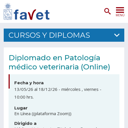
MENÚ
PORTADA
CURSOS Y DIPLOMAS
ADMISIÓN
Diplomado en Patología
PREGRADO
médico veterinaria (Online)
POSTGRADO
Fecha y hora
INVESTIGACIÓN
13/05/26
al
18/12/26
-
miércoles , viernes
-
10:00 hrs.
EXTENSIÓN
Lugar
SERVICIOS VETERINARIOS
En Línea
((plataforma Zoom))
Dirigido a
FACULTAD