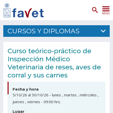
MENÚ
PORTADA
CURSOS Y DIPLOMAS
ADMISIÓN
Curso teórico-práctico de
PREGRADO
Inspección Médico
POSTGRADO
Veterinaria de reses, aves de
corral y sus carnes
INVESTIGACIÓN
EXTENSIÓN
Fecha y hora
5/10/26
al
30/10/26
-
lunes , martes , miércoles ,
SERVICIOS VETERINARIOS
jueves , viernes
-
09:00 hrs.
FACULTAD
Lugar