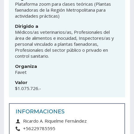
Plataforma zoom para clases teóricas
(Plantas
faenadoras de la Región Metropolitana para
Estudiantes
Funcionarios
actividades prácticas)
Académicos
Egresados
Dirigido a
Médicos/as veterinarios/as, Profesionales del
área de alimentos e inocuidad, Inspectores/as y
personal vinculado a plantas faenadoras,
Profesionales del sector público o privado en
control sanitario.
Organiza
Favet
Valor
$1.075.726.-
INFORMACIONES
Ricardo A. Riquelme Fernández
+56229785595