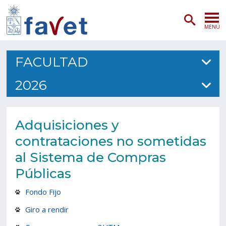
MENÚ
PORTADA
FACULTAD
ADMISIÓN
2026
PREGRADO
Adquisiciones y
POSTGRADO
contrataciones no sometidas
INVESTIGACIÓN
al Sistema de Compras
Públicas
EXTENSIÓN
Fondo Fijo
SERVICIOS VETERINARIOS
Giro a rendir
FACULTAD