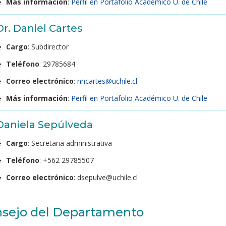
Más información
:
Perfil en Portafolio Académico U. de Chile
Dr. Daniel Cartes
Cargo
: Subdirector
Teléfono
: 29785684
Correo electrónico
:
nncartes@uchile.cl
Más información
:
Perfil en Portafolio Académico U. de Chile
Daniela Sepúlveda
Cargo
: Secretaria administrativa
Teléfono
: +562 29785507
Correo electrónico
: dsepulve@uchile.cl
sejo del Departamento