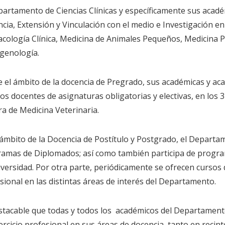
partamento de Ciencias Clínicas y específicamente sus acadé
cia, Extensión y Vinculación con el medio e Investigación en 
cología Clínica, Medicina de Animales Pequeños, Medicina 
genología.
 el ámbito de la docencia de Pregrado, sus académicas y ac
os docentes de asignaturas obligatorias y electivas, en los 3
ra de Medicina Veterinaria.
 ámbito de la Docencia de Postítulo y Postgrado, el Depart
amas de Diplomados; así como también participa de progra
iversidad. Por otra parte, periódicamente se ofrecen cursos
sional en las distintas áreas de interés del Departamento.
stacable que todas y todos los académicos del Departamento 
jercicio profesional en sus áreas de docencia, tanto en recin