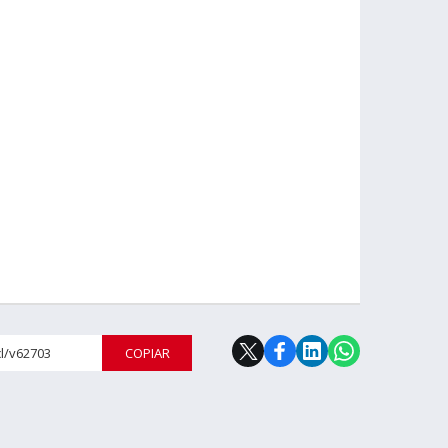
cl/v62703
COPIAR