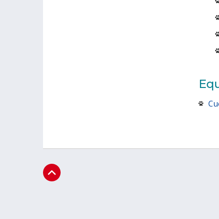
Eq
Cu