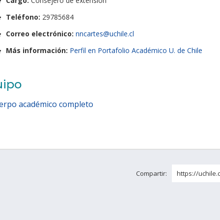
Cargo:
Consejero de extensión
Teléfono:
29785684
Correo electrónico:
nncartes@uchile.cl
Más información:
Perfil en Portafolio Académico U. de Chile
uipo
erpo académico completo
Compartir:
https://uchile.