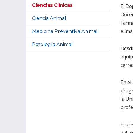
Ciencias Clínicas
El De
Docen
Ciencia Animal
Farma
e Ima
Medicina Preventiva Animal
Patología Animal
Desde
equip
carre
En el
progr
la Un
profe
Es de
del e