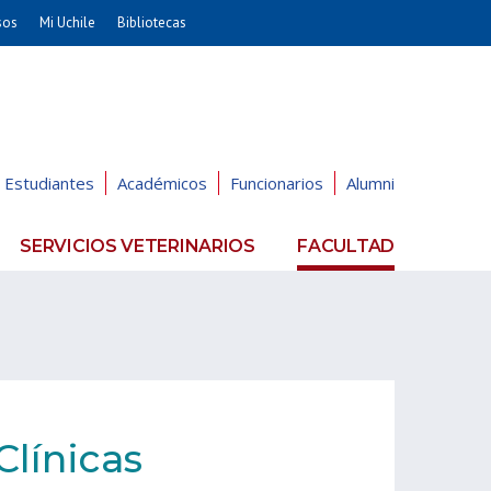
sos
Mi Uchile
Bibliotecas
nismo
Artes
Cs. Agronómicas
ticas
Cs. Forestales y Conservación
éuticas
Cs. Sociales
Estudiantes
Académicos
Funcionarios
Alumni
uarias
Comunicación e Imagen
Economía y Negocios
SERVICIOS VETERINARIOS
FACULTAD
dades
Gobierno
Odontología
Educación
Estudios Internacionales
ía de
Bachillerato
Hospital Clínico
línicas