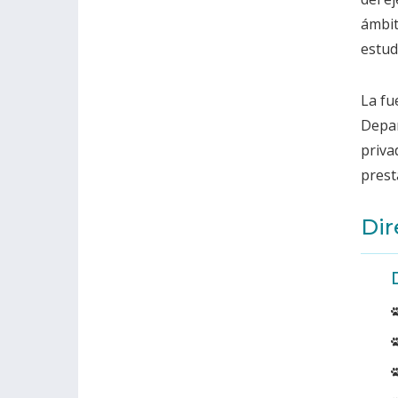
ámbit
estud
La fu
Depar
priva
prest
Dir