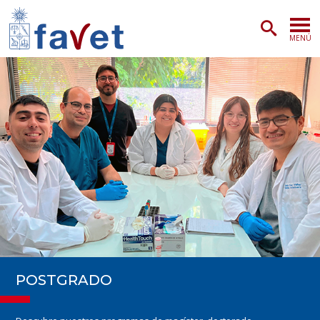
MENÚ
PORTADA
ADMISIÓN
PREGRADO
POSTGRADO
INVESTIGACIÓN
EXTENSIÓN
POSTGRADO
SERVICIOS VETERINARIOS
FACULTAD