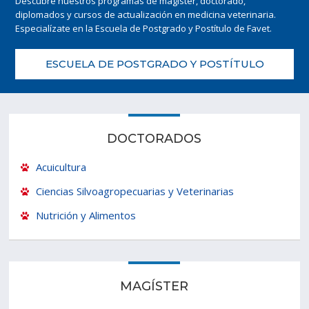
Descubre nuestros programas de magíster, doctorado,
diplomados y cursos de actualización en medicina veterinaria.
Estudiantes
Funcionarios
Especialízate en la Escuela de Postgrado y Postítulo de Favet.
Académicos
Egresados
ESCUELA DE POSTGRADO Y POSTÍTULO
DOCTORADOS
Acuicultura
Ciencias Silvoagropecuarias y Veterinarias
Nutrición y Alimentos
MAGÍSTER