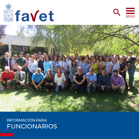
MENÚ
PORTADA
ADMISIÓN
PREGRADO
POSTGRADO
INVESTIGACIÓN
EXTENSIÓN
INFORMACIÓN PARA
SERVICIOS VETERINARIOS
FUNCIONARIOS
FACULTAD