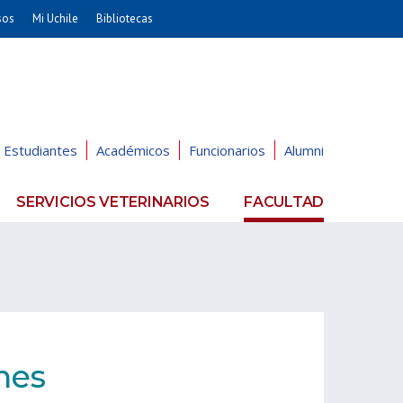
sos
Mi Uchile
Bibliotecas
nismo
Artes
Cs. Agronómicas
ticas
Cs. Forestales y Conservación
éuticas
Cs. Sociales
Estudiantes
Académicos
Funcionarios
Alumni
uarias
Comunicación e Imagen
Economía y Negocios
SERVICIOS VETERINARIOS
FACULTAD
dades
Gobierno
Odontología
Educación
Estudios Internacionales
ía de
Bachillerato
Hospital Clínico
nes