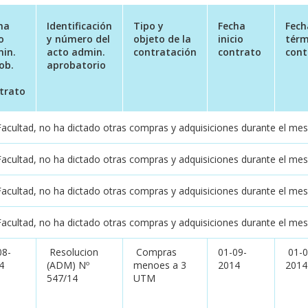
ha
Identificación
Tipo y
Fecha
Fech
o
y número del
objeto de la
inicio
térm
in.
acto admin.
contratación
contrato
cont
ob.
aprobatorio
trato
Facultad, no ha dictado otras compras y adquisiciones durante el mes
Facultad, no ha dictado otras compras y adquisiciones durante el me
Facultad, no ha dictado otras compras y adquisiciones durante el mes
Facultad, no ha dictado otras compras y adquisiciones durante el me
08-
Resolucion
Compras
01-09-
01-0
4
(ADM) Nº
menoes a 3
2014
2014
547/14
UTM