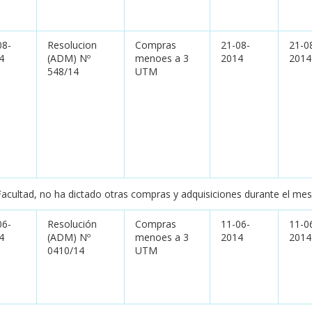
08-
Resolucion
Compras
21-08-
21-0
4
(ADM) Nº
menoes a 3
2014
2014
548/14
UTM
Facultad, no ha dictado otras compras y adquisiciones durante el me
06-
Resolución
Compras
11-06-
11-0
4
(ADM) Nº
menoes a 3
2014
2014
0410/14
UTM