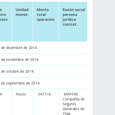
a
Unidad
Monto
Razón social
Apellido
ino
monet.
total
persona
paterno
rato
operación
jurídica
personal
contrat.
natural
contrat.
 de diciembre de 2014.
s de noviembre de 2014.
 de octubre de 2014.
s de septiembre de 2014.
9-
Pesos
347.116
MAPFRE
no aplica
Compañía de
Seguros
Generales de
Chile