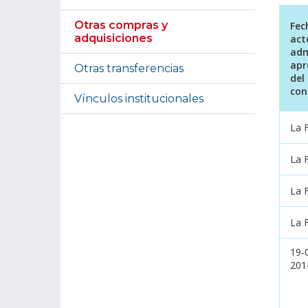
Otras compras y
Fec
adquisiciones
act
adm
apr
Otras transferencias
del
con
Vínculos institucionales
La 
La 
La 
La 
19-
201