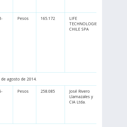
8-
Pesos
165.172
LIFE
no aplica
TECHNOLOGIES
CHILE SPA
s de agosto de 2014.
6-
Pesos
258.085
José Rivero
no aplica
Llamazales y
CIA Ltda.