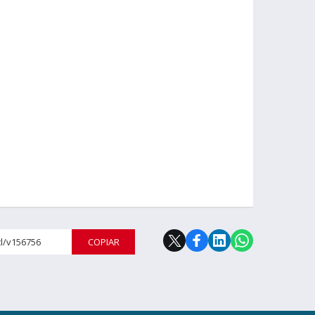
cl/v156756
COPIAR