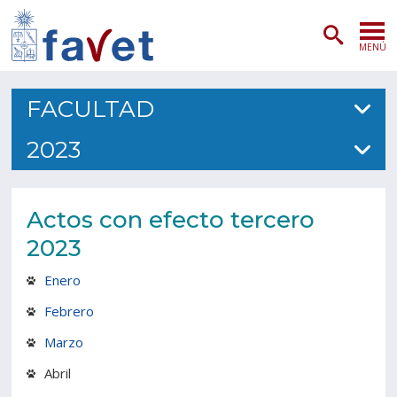
MENÚ
PORTADA
FACULTAD
ADMISIÓN
2023
PREGRADO
Actos con efecto tercero
POSTGRADO
2023
INVESTIGACIÓN
Enero
EXTENSIÓN
Febrero
Marzo
SERVICIOS VETERINARIOS
Abril
FACULTAD