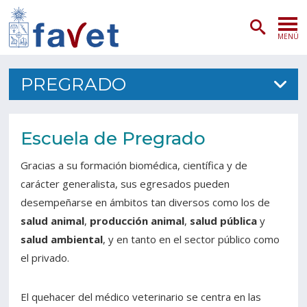
MENÚ
PORTADA
PREGRADO
ADMISIÓN
Escuela de Pregrado
PREGRADO
Gracias a su formación biomédica, científica y de
POSTGRADO
carácter generalista, sus egresados pueden
desempeñarse en ámbitos tan diversos como los de
INVESTIGACIÓN
salud animal
,
producción animal
,
salud pública
y
EXTENSIÓN
salud ambiental
, y en tanto en el sector público como
el privado.
SERVICIOS VETERINARIOS
El quehacer del médico veterinario se centra en las
FACULTAD