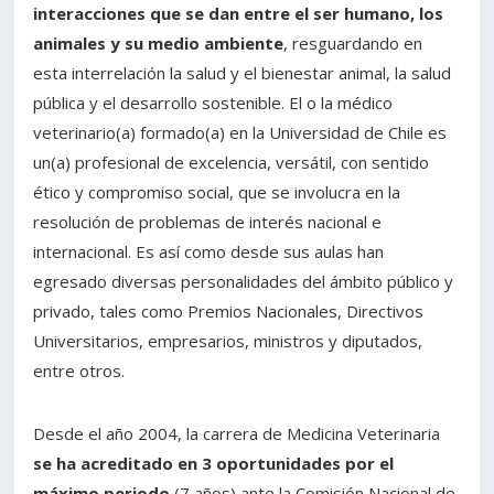
interacciones que se dan entre el ser humano, los
animales y su medio ambiente
, resguardando en
Estudiantes
Funcionarios
esta interrelación la salud y el bienestar animal, la salud
Académicos
Egresados
pública y el desarrollo sostenible. El o la médico
veterinario(a) formado(a) en la Universidad de Chile es
un(a) profesional de excelencia, versátil, con sentido
ético y compromiso social, que se involucra en la
resolución de problemas de interés nacional e
internacional. Es así como desde sus aulas han
egresado diversas personalidades del ámbito público y
privado, tales como Premios Nacionales, Directivos
Universitarios, empresarios, ministros y diputados,
entre otros.
Desde el año 2004, la carrera de Medicina Veterinaria
se ha acreditado en 3 oportunidades por el
máximo periodo
(7 años) ante la Comisión Nacional de