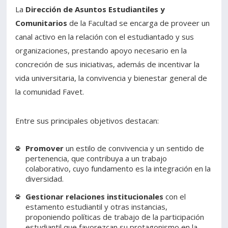
La
Dirección de Asuntos Estudiantiles y
Estudiantes
Funcionarios
Comunitarios
de la Facultad se encarga de proveer un
canal activo en la relación con el estudiantado y sus
Académicos
Egresados
organizaciones, prestando apoyo necesario en la
concreción de sus iniciativas, además de incentivar la
vida universitaria, la convivencia y bienestar general de
la comunidad Favet.
Entre sus principales objetivos destacan:
Promover
un estilo de convivencia y un sentido de
pertenencia, que contribuya a un trabajo
colaborativo, cuyo fundamento es la integración en la
diversidad.
Gestionar relaciones institucionales
con el
estamento estudiantil y otras instancias,
proponiendo políticas de trabajo de la participación
estudiantil que favorezcan su protagonismo en la