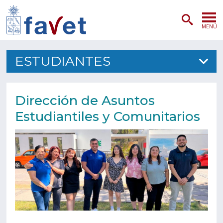
MENÚ
PORTADA
ESTUDIANTES
ADMISIÓN
Dirección de Asuntos
PREGRADO
Estudiantiles y Comunitarios
POSTGRADO
INVESTIGACIÓN
EXTENSIÓN
SERVICIOS VETERINARIOS
FACULTAD