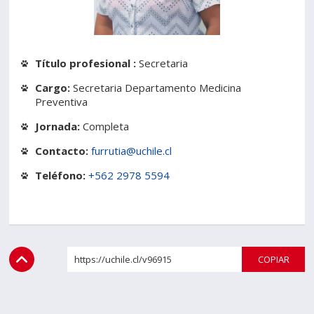
Estudiantes
Funcionarios
Académicos
Egresados
Título profesional :
Secretaria
Cargo:
Secretaria Departamento Medicina
Preventiva
Jornada:
Completa
Contacto:
furrutia@uchile.cl
Teléfono:
+562 2978 5594
https://uchile.cl/v96915
COPI