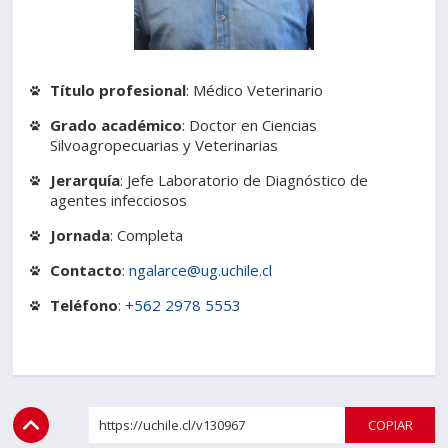
Estudiantes
Funcionarios
Académicos
Egresados
Título profesional
: Médico Veterinario
Grado académico
: Doctor en Ciencias
Silvoagropecuarias y Veterinarias
Jerarquía
: Jefe Laboratorio de Diagnóstico de
agentes infecciosos
Jornada
: Completa
Contacto
:
ngalarce@ug.uchile.cl
Teléfono
:
+562 2978 5553
https://uchile.cl/v130967
COPI