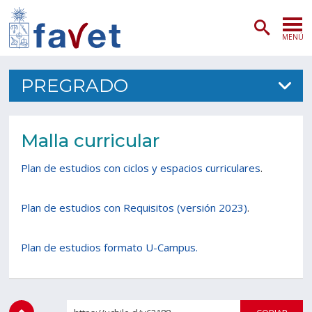
MENÚ
PORTADA
PREGRADO
ADMISIÓN
Malla curricular
PREGRADO
Plan de estudios con ciclos y espacios curriculares
.
POSTGRADO
INVESTIGACIÓN
Plan de estudios con Requisitos (versión 2023)
.
EXTENSIÓN
Plan de estudios formato U-Campus.
SERVICIOS VETERINARIOS
FACULTAD