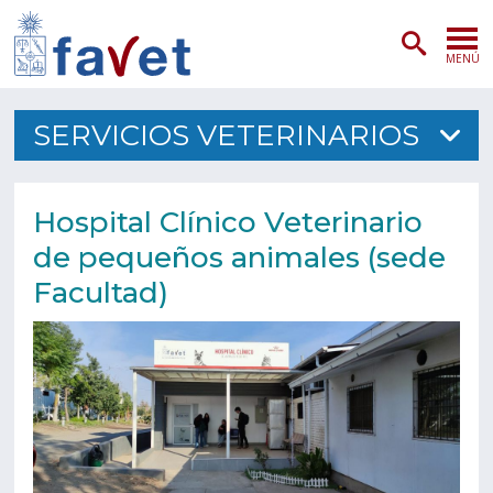
MENÚ
PORTADA
SERVICIOS VETERINARIOS
ADMISIÓN
Hospital Clínico Veterinario
PREGRADO
de pequeños animales (sede
POSTGRADO
Facultad)
INVESTIGACIÓN
EXTENSIÓN
SERVICIOS VETERINARIOS
FACULTAD