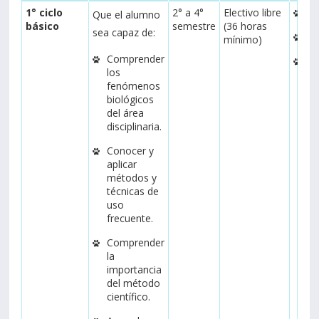
1° ciclo
2° a 4°
Electivo libre
Pe
Que el alumno
básico
semestre
(36 horas
sea capaz de:
Fo
mínimo)
Comprender
Ci
los
té
fenómenos
biológicos
del área
disciplinaria.
Conocer y
aplicar
métodos y
técnicas de
uso
frecuente.
Comprender
la
importancia
del método
científico.