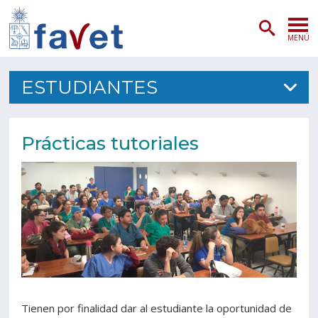
MENÚ
PORTADA
ESTUDIANTES
ADMISIÓN
Prácticas tutoriales
PREGRADO
POSTGRADO
INVESTIGACIÓN
EXTENSIÓN
SERVICIOS VETERINARIOS
Tienen por finalidad dar al estudiante la oportunidad de
FACULTAD