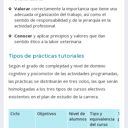
Valorar
correctamente la importancia que tiene una
adecuada organización del trabajo, así como el
sentido de responsabilidad y de la jerarquía en la
actividad profesional.
Conocer
y aplicar principios y valores que dan
sentido ético a la labor veterinaria.
Tipos de prácticas tutoriales
Según el grado de complejidad y nivel de dominio
cognitivo y psicomotor de las actividades programadas,
las prácticas se distribuirán en tres ciclos, las que serán
homologadas a los tres tipos de cursos electivos
existentes en el plan de estudio de la carrera.
Ciclo
Objetivos
Nivel de
Tipo y
Tipo
alumnos
equivalencia
prác
del curso