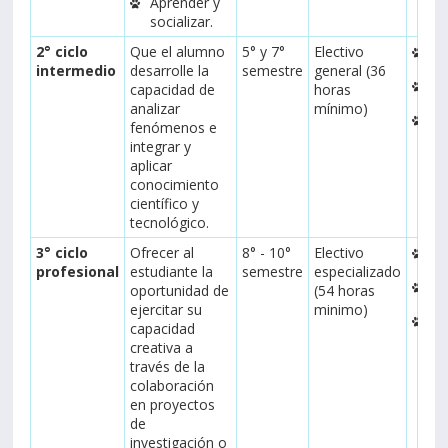
Aprender y
socializar.
2° ciclo
Que el alumno
5° y 7°
Electivo
An
intermedio
desarrolle la
semestre
general (36
In
capacidad de
horas
analizar
mínimo)
Ap
fenómenos e
integrar y
aplicar
conocimiento
científico y
tecnológico.
3° ciclo
Ofrecer al
8° - 10°
Electivo
A
profesional
estudiante la
semestre
especializado
Or
oportunidad de
(54 horas
ejercitar su
minimo)
Cr
capacidad
creativa a
través de la
colaboración
en proyectos
de
investigación o