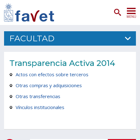
MENÚ
PORTADA
FACULTAD
ADMISIÓN
Transparencia Activa 2014
PREGRADO
Actos con efectos sobre terceros
POSTGRADO
Otras compras y adquisiciones
INVESTIGACIÓN
Otras transferencias
Vínculos institucionales
EXTENSIÓN
SERVICIOS VETERINARIOS
FACULTAD