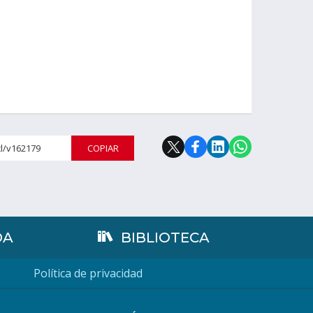
cl/v162179
COPIAR
DA
BIBLIOTECA
Política de privacidad