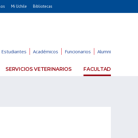
sos
Mi Uchile
Bibliotecas
nismo
Artes
Cs. Agronómicas
ticas
Cs. Forestales y Conservación
éuticas
Cs. Sociales
Estudiantes
Académicos
Funcionarios
Alumni
uarias
Comunicación e Imagen
Economía y Negocios
SERVICIOS VETERINARIOS
FACULTAD
dades
Gobierno
Odontología
Educación
Estudios Internacionales
ía de
Bachillerato
Hospital Clínico