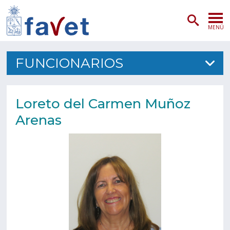
MENÚ
PORTADA
FUNCIONARIOS
ADMISIÓN
Loreto del Carmen Muñoz
PREGRADO
Arenas
POSTGRADO
INVESTIGACIÓN
EXTENSIÓN
SERVICIOS VETERINARIOS
FACULTAD