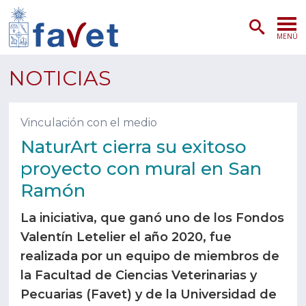
MENÚ
PORTADA
NOTICIAS
ADMISIÓN
Vinculación con el medio
PREGRADO
NaturArt cierra su exitoso
proyecto con mural en San
POSTGRADO
Ramón
INVESTIGACIÓN
La iniciativa, que ganó uno de los Fondos
EXTENSIÓN
Valentín Letelier el año 2020, fue
realizada por un equipo de miembros de
SERVICIOS VETERINARIOS
la Facultad de Ciencias Veterinarias y
Pecuarias (Favet) y de la Universidad de
FACULTAD