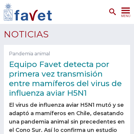
MENÚ
PORTADA
NOTICIAS
ADMISIÓN
Pandemia animal
PREGRADO
Equipo Favet detecta por
primera vez transmisión
POSTGRADO
entre mamíferos del virus de
INVESTIGACIÓN
influenza aviar H5N1
EXTENSIÓN
El virus de influenza aviar H5N1 mutó y se
adaptó a mamíferos en Chile, desatando
SERVICIOS VETERINARIOS
una pandemia animal sin precedentes en
el Cono Sur. Así lo confirma un estudio
FACULTAD