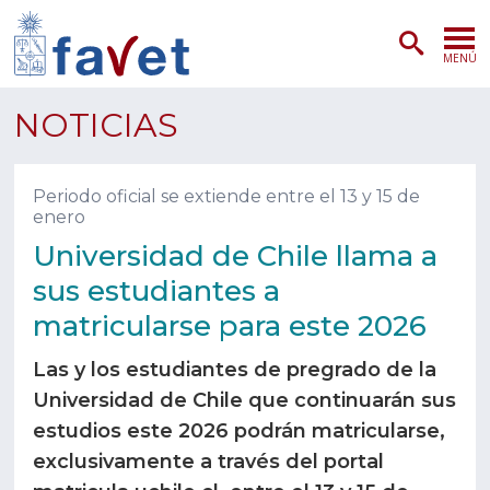
MENÚ
PORTADA
NOTICIAS
ADMISIÓN
Periodo oficial se extiende entre el 13 y 15 de
enero
PREGRADO
Universidad de Chile llama a
POSTGRADO
sus estudiantes a
matricularse para este 2026
INVESTIGACIÓN
Las y los estudiantes de pregrado de la
EXTENSIÓN
Universidad de Chile que continuarán sus
estudios este 2026 podrán matricularse,
SERVICIOS VETERINARIOS
exclusivamente a través del portal
FACULTAD