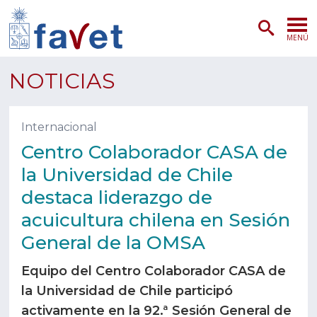
MENÚ
PORTADA
NOTICIAS
ADMISIÓN
Internacional
PREGRADO
Centro Colaborador CASA de
la Universidad de Chile
POSTGRADO
destaca liderazgo de
INVESTIGACIÓN
acuicultura chilena en Sesión
General de la OMSA
EXTENSIÓN
Equipo del Centro Colaborador CASA de
SERVICIOS VETERINARIOS
la Universidad de Chile participó
activamente en la 92.ª Sesión General de
FACULTAD