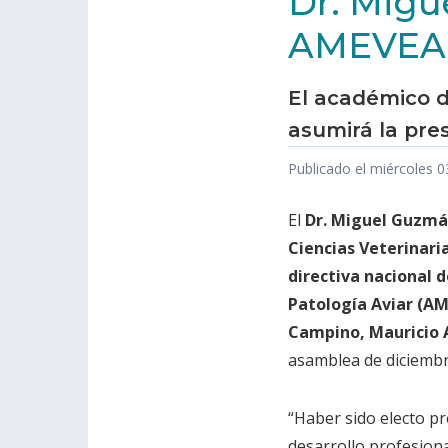
Dr. Migu
AMEVEA 
El académico d
asumirá la pre
Publicado el miércoles 
El
Dr. Miguel Guzmá
Ciencias Veterinaria
directiva nacional d
Patología Aviar (A
Campino, Mauricio A
asamblea de diciembr
“Haber sido electo pr
desarrollo profesion