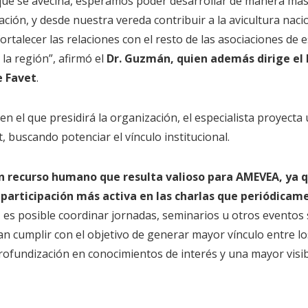
que se avecina, esperamos poder desarrollar de manera más
ación, y desde nuestra vereda contribuir a la avicultura naci
talecer las relaciones con el resto de las asociaciones de e
 la región”, afirmó el
Dr. Guzmán, quien además dirige el 
e Favet
.
en el que presidirá la organización, el especialista proyecta
 buscando potenciar el vínculo institucional.
n recurso humano que resulta valioso para AMEVEA, ya 
articipación más activa en las charlas que periódicame
 es posible coordinar jornadas, seminarios u otros eventos
n cumplir con el objetivo de generar mayor vínculo entre lo
rofundización en conocimientos de interés y una mayor visibi