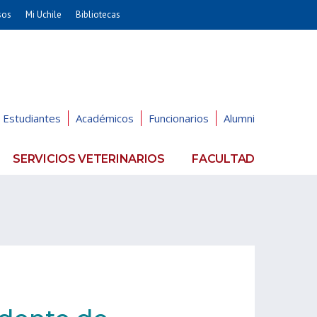
sos
Mi Uchile
Bibliotecas
nismo
Artes
Cs. Agronómicas
ticas
Cs. Forestales y Conservación
éuticas
Cs. Sociales
Estudiantes
Académicos
Funcionarios
Alumni
uarias
Comunicación e Imagen
Economía y Negocios
SERVICIOS VETERINARIOS
FACULTAD
dades
Gobierno
Odontología
Educación
Estudios Internacionales
ía de
Bachillerato
Hospital Clínico