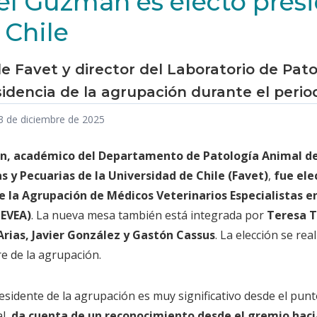
el Guzmán es electo pres
Chile
e Favet y director del Laboratorio de Pato
sidencia de la agrupación durante el perio
03 de diciembre de 2025
n, académico del Departamento de Patología Animal de 
s y Pecuarias de la Universidad de Chile (Favet)
,
fue ele
e la Agrupación de Médicos Veterinarios Especialistas en
MEVEA)
. La nueva mesa también está integrada por
Teresa T
rias, Javier González y Gastón Cassus
. La elección se rea
e de la agrupación.
esidente de la agrupación es muy significativo desde el punto
al,
da cuenta de un reconocimiento desde el gremio hacia