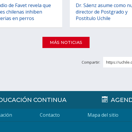
dio de Favet revela que
Dr. Sáenz asume como n
es chilenas inhiben
director de Postgrado y
erias en perros
Postítulo Uchile
MÁS NOTICIAS
Compartir:
https://uchile.
DUCACIÓN CONTINUA
AGEN
ación
Contacto
Mapa del sitio