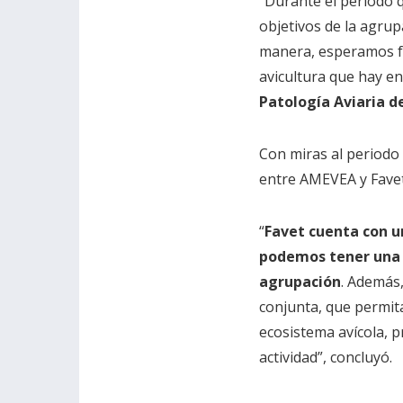
“Durante el período 
objetivos de la agrup
manera, esperamos for
avicultura que hay en
Patología Aviaria d
Con miras al periodo 
entre AMEVEA y Favet,
“
Favet cuenta con u
podemos tener una p
agrupación
. Además,
conjunta, que permita
ecosistema avícola, p
actividad”, concluyó.