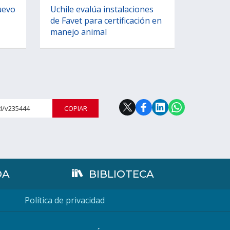
uevo
Uchile evalúa instalaciones
de Favet para certificación en
manejo animal
cl/v235444
COPIAR
DA
BIBLIOTECA
Política de privacidad