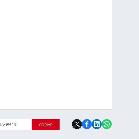
cl/v155361
COPIAR