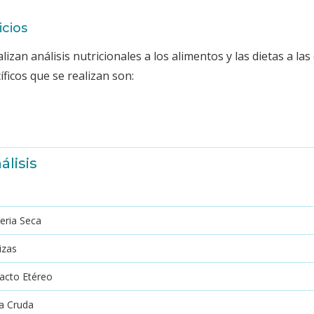
icios
alizan análisis nutricionales a los alimentos y las dietas a la
íficos que se realizan son:
álisis
eria Seca
izas
racto Etéreo
ra Cruda