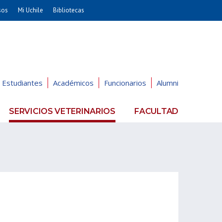
sos
Mi Uchile
Bibliotecas
nismo
Artes
Cs. Agronómicas
ticas
Cs. Forestales y Conservación
éuticas
Cs. Sociales
Estudiantes
Académicos
Funcionarios
Alumni
uarias
Comunicación e Imagen
Economía y Negocios
SERVICIOS VETERINARIOS
FACULTAD
dades
Gobierno
Odontología
Educación
Estudios Internacionales
ía de
Bachillerato
Hospital Clínico