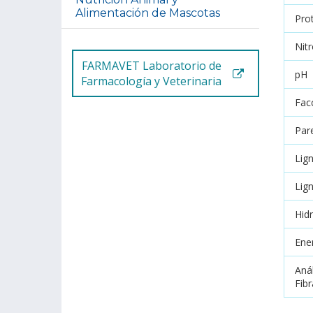
Alimentación de Mascotas
Pro
Nit
FARMAVET Laboratorio de
pH
Farmacología y Veterinaria
Fac
Par
Lig
Lig
Hidr
Ene
Aná
Fib