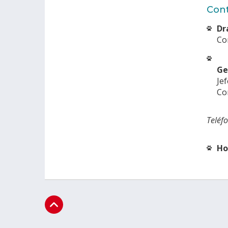
Con
Dr
Co
Ge
Je
Co
Teléf
Ho