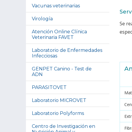
Vacunas veterinarias
Serv
Virología
Se re
espec
Atención Online Clínica
Veterinaria FAVET
Laboratorio de Enfermedades
Infecciosas
An
GENPET Canino - Test de
ADN
PARASITOVET
Mat
Laboratorio MICROVET
Cen
Laboratorio Polyforms
Ext
Centro de Investigación en
Fib
Nutrición Animal y