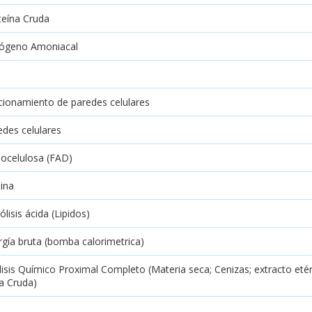
teína Cruda
rógeno Amoniacal
cionamiento de paredes celulares
edes celulares
nocelulosa (FAD)
nina
ólisis ácida (Lipidos)
rgía bruta (bomba calorimetrica)
lisis Químico Proximal Completo (Materia seca; Cenizas; extracto eté
ra Cruda)