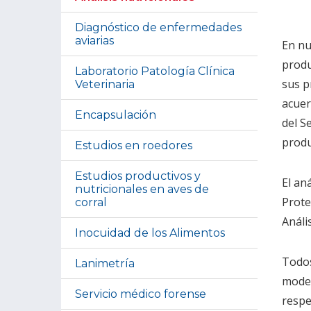
Diagnóstico de enfermedades
aviarias
En nu
produ
Laboratorio Patología Clínica
sus p
Veterinaria
acuer
Encapsulación
del S
produ
Estudios en roedores
Estudios productivos y
El an
nutricionales en aves de
Prote
corral
Análi
Inocuidad de los Alimentos
Todos
Lanimetría
moder
Servicio médico forense
respe