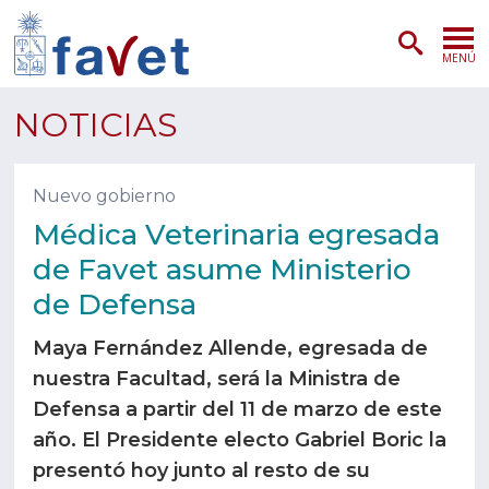
MENÚ
PORTADA
NOTICIAS
ADMISIÓN
Nuevo gobierno
PREGRADO
Médica Veterinaria egresada
de Favet asume Ministerio
POSTGRADO
de Defensa
INVESTIGACIÓN
Maya Fernández Allende, egresada de
EXTENSIÓN
nuestra Facultad, será la Ministra de
Defensa a partir del 11 de marzo de este
SERVICIOS VETERINARIOS
año. El Presidente electo Gabriel Boric la
presentó hoy junto al resto de su
FACULTAD