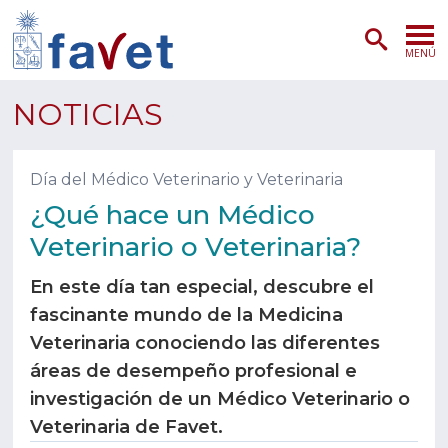
MENÚ
PORTADA
NOTICIAS
ADMISIÓN
Día del Médico Veterinario y Veterinaria
PREGRADO
¿Qué hace un Médico
Veterinario o Veterinaria?
POSTGRADO
En este día tan especial, descubre el
INVESTIGACIÓN
fascinante mundo de la Medicina
Veterinaria conociendo las diferentes
EXTENSIÓN
áreas de desempeño profesional e
SERVICIOS VETERINARIOS
investigación de un Médico Veterinario o
Veterinaria de Favet.
FACULTAD