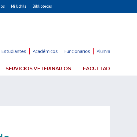
sos
Mi Uchile
Bibliotecas
nismo
Artes
Cs. Agronómicas
ticas
Cs. Forestales y Conservación
éuticas
Cs. Sociales
Estudiantes
Académicos
Funcionarios
Alumni
uarias
Comunicación e Imagen
Economía y Negocios
SERVICIOS VETERINARIOS
FACULTAD
dades
Gobierno
Odontología
Educación
Estudios Internacionales
ía de
Bachillerato
Hospital Clínico