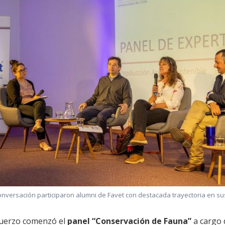
onversación participaron alumni de Favet con destacada trayectoria en su
muerzo comenzó el
panel “Conservación de Fauna”
a cargo 