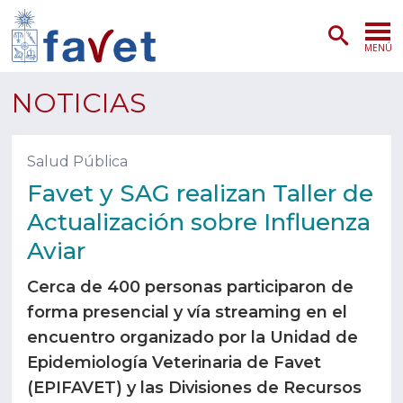
MENÚ
PORTADA
NOTICIAS
ADMISIÓN
Salud Pública
PREGRADO
Favet y SAG realizan Taller de
Actualización sobre Influenza
POSTGRADO
Aviar
INVESTIGACIÓN
Cerca de 400 personas participaron de
EXTENSIÓN
forma presencial y vía streaming en el
encuentro organizado por la Unidad de
SERVICIOS VETERINARIOS
Epidemiología Veterinaria de Favet
(EPIFAVET) y las Divisiones de Recursos
FACULTAD