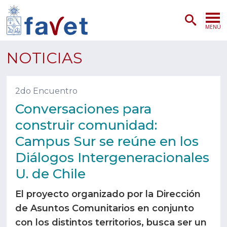
MENÚ
PORTADA
NOTICIAS
ADMISIÓN
2do Encuentro
PREGRADO
Conversaciones para
construir comunidad:
POSTGRADO
Campus Sur se reúne en los
INVESTIGACIÓN
Diálogos Intergeneracionales
U. de Chile
EXTENSIÓN
El proyecto organizado por la Dirección
SERVICIOS VETERINARIOS
de Asuntos Comunitarios en conjunto
con los distintos territorios, busca ser un
FACULTAD