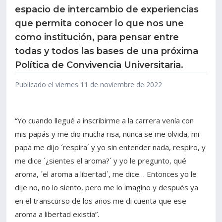
espacio de intercambio de experiencias
Estudiantes
Funcionarios
que permita conocer lo que nos une
como institución, para pensar entre
Académicos
Egresados
todas y todos las bases de una próxima
Política de Convivencia Universitaria.
Publicado el viernes 11 de noviembre de 2022
“Yo cuando llegué a inscribirme a la carrera venía con
mis papás y me dio mucha risa, nunca se me olvida, mi
papá me dijo ´respira´ y yo sin entender nada, respiro, y
me dice ´¿sientes el aroma?´ y yo le pregunto, qué
aroma, ´el aroma a libertad´, me dice… Entonces yo le
dije no, no lo siento, pero me lo imagino y después ya
en el transcurso de los años me di cuenta que ese
aroma a libertad existía”.