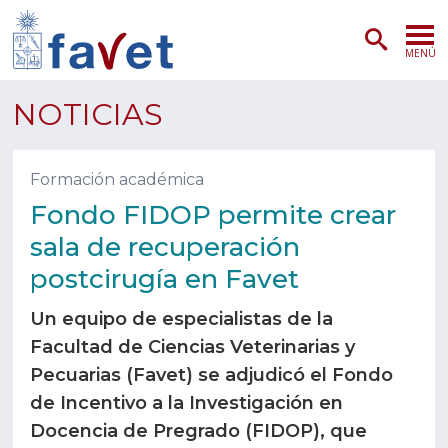
MENÚ
PORTADA
NOTICIAS
ADMISIÓN
Formación académica
PREGRADO
Fondo FIDOP permite crear
sala de recuperación
POSTGRADO
postcirugía en Favet
INVESTIGACIÓN
Un equipo de especialistas de la
EXTENSIÓN
Facultad de Ciencias Veterinarias y
Pecuarias (Favet) se adjudicó el Fondo
SERVICIOS VETERINARIOS
de Incentivo a la Investigación en
Docencia de Pregrado (FIDOP), que
FACULTAD