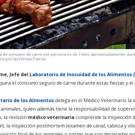
l de consumo de carne por persona es de 7 kilos aproximadamente, dur
ría por las Fiestas Patrias.
lme, Jefe del
Laboratorio de Inocuidad de los Alimentos
 para el consumo seguro de carne durante estas fiestas y el
ario de los Alimentos
delega en el Médico Veterinario la 
 animales, quien además tiene la responsabilidad de supervis
, la revisión
médico veterinaria
comprende la inspección d
, la inspección postmortem (examen de canal, cabeza y vísc
posición final de los animales o partes que son declaradas no