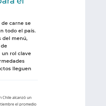
ara el
o de carne se
n todo el país.
s del menú,
 de
 un rol clave
fermedades
ctos lleguen
n Chile alcanzó un
eptiembre el promedio