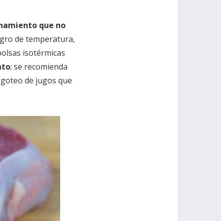
enamiento que no
ligro de temperatura,
 bolsas isotérmicas
ato
; se recomienda
l goteo de jugos que