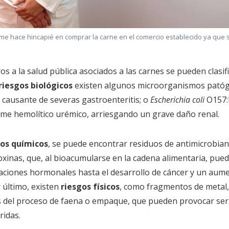
elme hace hincapié en comprar la carne en el comercio establecido ya que
os a la salud pública asociados a las carnes se pueden clasif
riesgos biológicos
existen algunos microorganismos patóg
, causante de severas gastroenteritis; o
Escherichia coli
O157:H
me hemolítico urémico, arriesgando un grave daño renal.
ros químicos
, se puede encontrar residuos de antimicrobian
oxinas, que, al bioacumularse en la cadena alimentaria, pu
raciones hormonales hasta el desarrollo de cáncer y un aume
r último, existen
riesgos físicos
, como fragmentos de metal,
s del proceso de faena o empaque, que pueden provocar seri
idas.