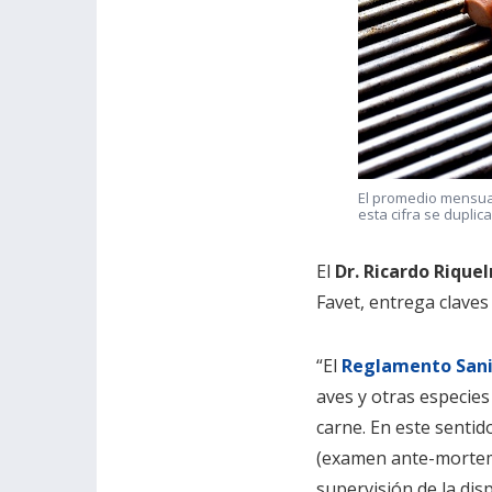
El promedio mensua
esta cifra se duplica
El
Dr. Ricardo Rique
Favet, entrega claves
“El
Reglamento Sanit
aves y otras especies
carne. En este sentido
(examen ante-mortem)
supervisión de la dis