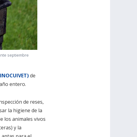
ante septiembre
 (INOCUIVET)
de
 año entero.
inspección de reses,
ar la higiene de la
e los animales vivos
eras) y la
 aptas para el