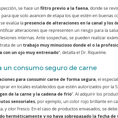
nspección, se hace un
filtro previo a la faena
, donde se revi
, para que solo avancen de etapa los que estén en buenas co
se evalúa la
presencia de alteraciones en la canal y los 
entificar alteraciones que representen un riesgo para la salu
 lesiones internas. Ante sospechas, se pueden realizar exá
trata de un
trabajo muy minucioso donde el o la profesi
a con un ojo muy entrenado
", detalla el Dr. Riquelme.
a un consumo seguro de carne
ciones para consumir carne de forma segura
, el especia
prar en locales establecidos que estén autorizados por la S
gen de la carne y la cadena de frío
”. Al adquirir los prod
butos sensoriales
, por ejemplo, un color rojo brillante en c
ca, y olor fresco. En el caso de productos envasados, se debe
do herméticamente y no haya sobrepasado la fecha de 