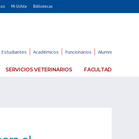
sos
Mi Uchile
Bibliotecas
nismo
Artes
Cs. Agronómicas
ticas
Cs. Forestales y Conservación
éuticas
Cs. Sociales
Estudiantes
Académicos
Funcionarios
Alumni
uarias
Comunicación e Imagen
Economía y Negocios
SERVICIOS VETERINARIOS
FACULTAD
dades
Gobierno
Odontología
Educación
Estudios Internacionales
ía de
Bachillerato
Hospital Clínico