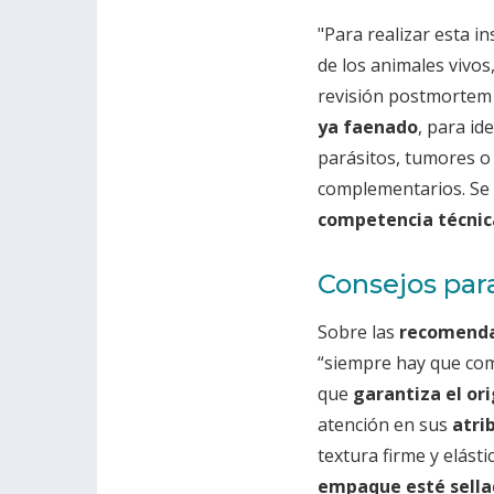
"Para realizar esta i
de los animales vivos
revisión postmortem 
ya faenado
, para id
parásitos, tumores o
complementarios. Se 
competencia técnic
Consejos par
Sobre las
recomenda
“siempre hay que com
que
garantiza el ori
atención en sus
atri
textura firme y elásti
empaque esté sella