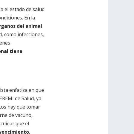
sa el estado de salud
ndiciones. En la
órganos del animal
d, como infecciones,
menes
onal tiene
lista enfatiza en que
EREMI de Salud, ya
uctos hay que tomar
arne de vacuno,
 cuidar que el
vencimiento.