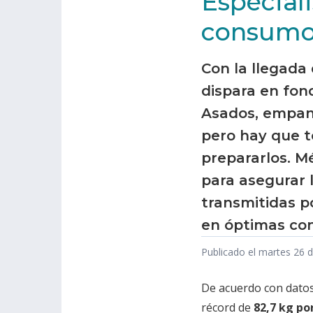
Especiali
consumo 
Con la llegada 
dispara en fond
Asados, empana
pero hay que t
prepararlos. M
para asegurar 
transmitidas p
en óptimas con
Publicado el martes 26 
De acuerdo con dato
récord de
82,7 kg po