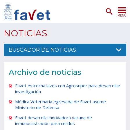
MENÚ
PORTADA
NOTICIAS
ADMISIÓN
BUSCADOR DE NOTICIAS
PREGRADO
Archivo de noticias
POSTGRADO
Favet estrecha lazos con Agrosuper para desarrollar
INVESTIGACIÓN
investigación
EXTENSIÓN
Médica Veterinaria egresada de Favet asume
Ministerio de Defensa
SERVICIOS VETERINARIOS
Favet desarrolla innovadora vacuna de
inmunocastración para cerdos
FACULTAD