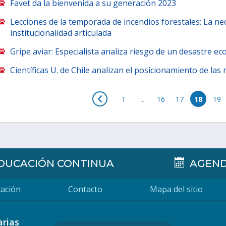
Favet da la bienvenida a su generación 2023
Lecciones de la temporada de incendios forestales: La ne
institucionalidad articulada
Gripe aviar: Especialista analiza riesgo de un desastre e
Científicas U. de Chile analizan el posicionamiento de la
1
...
16
17
18
19
DUCACIÓN CONTINUA
AGEN
ación
Contacto
Mapa del sitio
arias