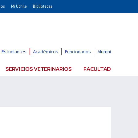
sos
Mi Uchile
Bibliotecas
nismo
Artes
Cs. Agronómicas
ticas
Cs. Forestales y Conservación
éuticas
Cs. Sociales
Estudiantes
Académicos
Funcionarios
Alumni
uarias
Comunicación e Imagen
Economía y Negocios
SERVICIOS VETERINARIOS
FACULTAD
dades
Gobierno
Odontología
Educación
Estudios Internacionales
ía de
Bachillerato
Hospital Clínico